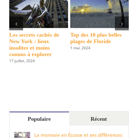
d’un
premier
voyage
en
Amérique ?
Les secrets cachés de
Top des 10 plus belles
Décou
New York : lieux
plages de Floride
Willi
insolites et moins
quart
1 mai, 2024
connus à explorer
de N
17 juillet, 2024
2 avril,
Populaire
Récent
La monnaie en Écosse et ses différences