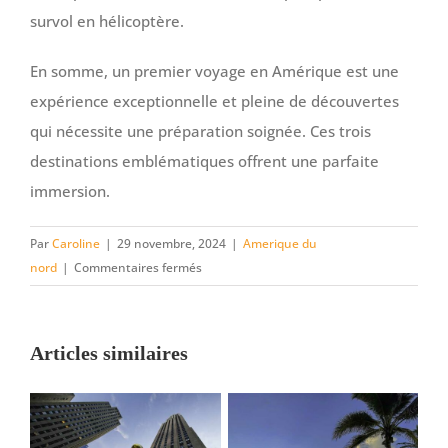
survol en hélicoptère.
En somme, un premier voyage en Amérique est une
expérience exceptionnelle et pleine de découvertes
qui nécessite une préparation soignée. Ces trois
destinations emblématiques offrent une parfaite
immersion.
Par
Caroline
|
29 novembre, 2024
|
Amerique du
sur
nord
|
Commentaires fermés
Quels
sont
les
Articles similaires
incontournables
à
découvrir
lors