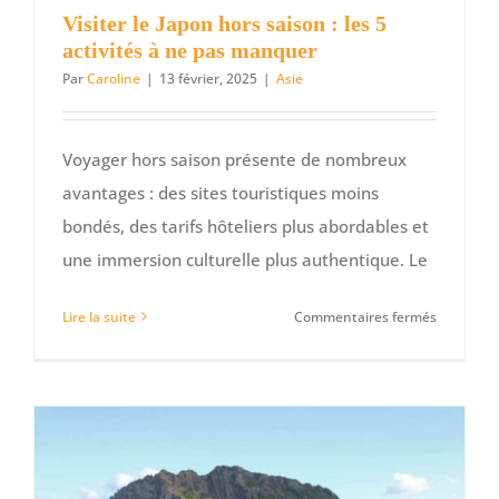
Visiter le Japon hors saison : les 5
activités à ne pas manquer
Par
Caroline
|
13 février, 2025
|
Asie
Voyager hors saison présente de nombreux
avantages : des sites touristiques moins
bondés, des tarifs hôteliers plus abordables et
une immersion culturelle plus authentique. Le
sur
Lire la suite
Commentaires fermés
Visiter
le
Japon
hors
saison
: