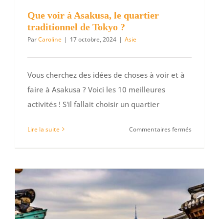
Que voir à Asakusa, le quartier
traditionnel de Tokyo ?
Par
Caroline
|
17 octobre, 2024
|
Asie
Vous cherchez des idées de choses à voir et à
faire à Asakusa ? Voici les 10 meilleures
activités ! S'il fallait choisir un quartier
sur
Lire la suite
Commentaires fermés
Que
voir
à
Asakusa,
le
quartier
traditionn