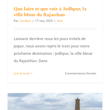
Que faire et que voir à Jodhpur, la
ville bleue du Rajasthan
Par
Caroline
|
17 mai, 2025
|
Asie
Laissant derrière nous les jours irréels de
Jaipur, nous avons repris le train pour notre
prochaine destination : Jodhpur, la ville bleue
du Rajasthan. Dans
sur
Lire la suite
Commentaires fermés
Que
faire
et
que
voir
à