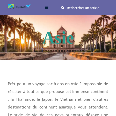
Passer
Rechercher:
Toggle
au
Navigation
contenu
Conseils
Asie
Destinations
Food
Me connaître
Prêt pour un voyage sac à dos en Asie ? Impossible de
résister à tout ce que propose cet immense continent
: la Thaïlande, le Japon, le Vietnam et bien d’autres
destinations du continent asiatique vous attendent.
Le style de vie de ces pays orientaux dégage une