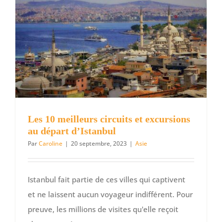
faisiez
une
étape
en
Chine
?
Les 10 meilleurs circuits et excursions
au départ d’Istanbul
Par
Caroline
|
20 septembre, 2023
|
Asie
Istanbul fait partie de ces villes qui captivent
et ne laissent aucun voyageur indifférent. Pour
preuve, les millions de visites qu'elle reçoit