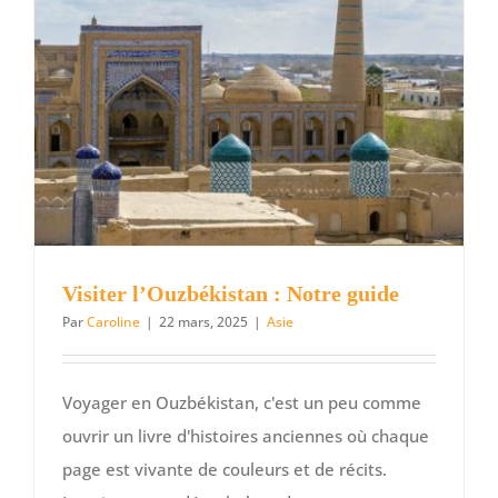
Jodhpur,
la
ville
bleue
du
Rajastha
Visiter l’Ouzbékistan : Notre guide
Par
Caroline
|
22 mars, 2025
|
Asie
Voyager en Ouzbékistan, c'est un peu comme
ouvrir un livre d'histoires anciennes où chaque
page est vivante de couleurs et de récits.