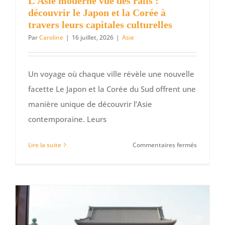
L’Asie moderne vue des rails :
découvrir le Japon et la Corée à
travers leurs capitales culturelles
Par
Caroline
|
16 juillet, 2026
|
Asie
Un voyage où chaque ville révèle une nouvelle
facette Le Japon et la Corée du Sud offrent une
manière unique de découvrir l’Asie
contemporaine. Leurs
sur
Lire la suite
Commentaires fermés
L’Asie
moderne
vue
des
rails
: