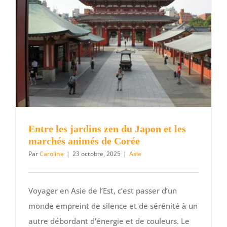
découvrir
le
Japon
et
la
Corée
à
travers
leurs
capitales
culturelle
Entre les jardins zen du Japon et les
marchés animés de Corée
Par
Caroline
|
23 octobre, 2025
|
Asie
Voyager en Asie de l’Est, c’est passer d’un
monde empreint de silence et de sérénité à un
autre débordant d’énergie et de couleurs. Le