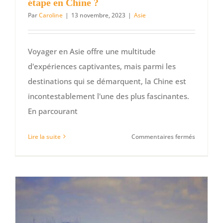
étape en Chine ?
Par
Caroline
|
13 novembre, 2023
|
Asie
Voyager en Asie offre une multitude
d'expériences captivantes, mais parmi les
destinations qui se démarquent, la Chine est
incontestablement l'une des plus fascinantes.
En parcourant
sur
Lire la suite
Commentaires fermés
Voyage
en
Asie
:
et
si
vous