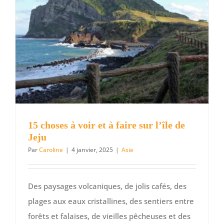
les
5
activités
à
ne
pas
manquer
15 choses à voir et à faire sur l’île de
Jeju
Par
Caroline
|
4 janvier, 2025
|
Asie
Des paysages volcaniques, de jolis cafés, des
plages aux eaux cristallines, des sentiers entre
forêts et falaises, de vieilles pêcheuses et des