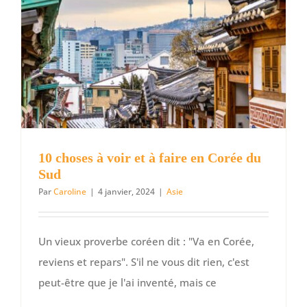
de
Tokyo
?
10 choses à voir et à faire en Corée du
Sud
Par
Caroline
|
4 janvier, 2024
|
Asie
Un vieux proverbe coréen dit : "Va en Corée,
reviens et repars". S'il ne vous dit rien, c'est
peut-être que je l'ai inventé, mais ce