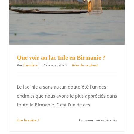
Que voir au lac Inle en Birmanie ?
Par
Caroline
|
26 mars, 2026
|
Asie du sud-est
Le lac Inle a sans aucun doute été l'un des
endroits que nous avons le plus appréciés dans
toute la Birmanie. C'est l'un de ces
sur
Lire la suite
Commentaires fermés
Que