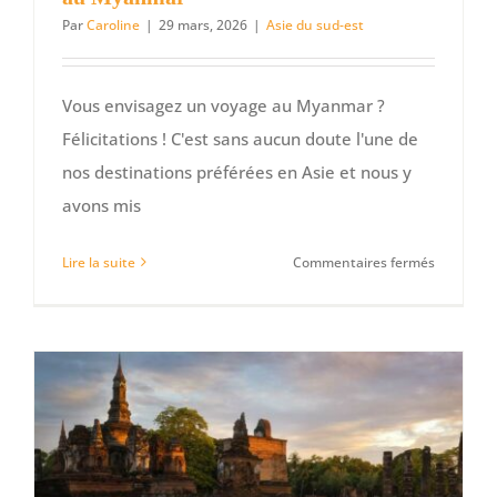
Par
Caroline
|
29 mars, 2026
|
Asie du sud-est
Vous envisagez un voyage au Myanmar ?
Félicitations ! C'est sans aucun doute l'une de
nos destinations préférées en Asie et nous y
avons mis
sur
Lire la suite
Commentaires fermés
Conseils
pour
voyager
en
autonomi
au
Myanmar