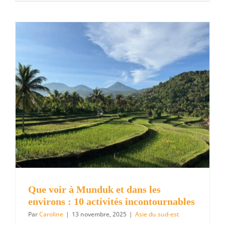
choses
à
voir
et
à
faire
en
Birmanie
Que voir à Munduk et dans les
environs : 10 activités incontournables
Par
Caroline
|
13 novembre, 2025
|
Asie du sud-est