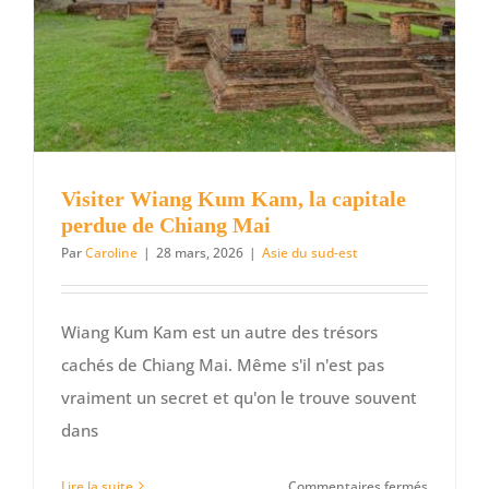
Visiter Wiang Kum Kam, la capitale
perdue de Chiang Mai
Par
Caroline
|
28 mars, 2026
|
Asie du sud-est
Wiang Kum Kam est un autre des trésors
cachés de Chiang Mai. Même s'il n'est pas
vraiment un secret et qu'on le trouve souvent
dans
sur
Lire la suite
Commentaires fermés