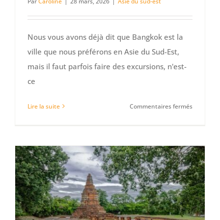
Par
Caroline
|
28 mars, 2026
|
Asie du sud-est
Nous vous avons déjà dit que Bangkok est la
ville que nous préférons en Asie du Sud-Est,
mais il faut parfois faire des excursions, n'est-
ce
sur
Lire la suite
Commentaires fermés
Que
voir
et
faire
à
Ayutthay
en
une
journée