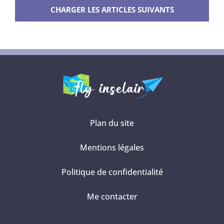
voir
CHARGER LES ARTICLES SUIVANTS
et
à
faire
à
Krabi
en
Thaïlande
Plan du site
Mentions légales
Politique de confidentialité
Me contacter