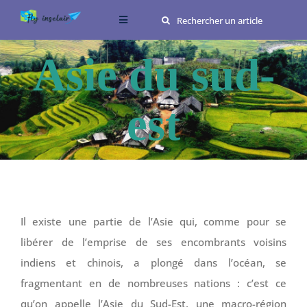
Passer
Rechercher:
Toggle
au
Navigation
contenu
Conseils
Asie du sud-
Destinations
est
Food
Me connaître
Il existe une partie de l’Asie qui, comme pour se
libérer de l’emprise de ses encombrants voisins
indiens et chinois, a plongé dans l’océan, se
fragmentant en de nombreuses nations : c’est ce
qu’on appelle l’Asie du Sud-Est, une macro-région