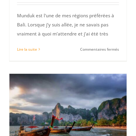
Munduk est l'une de mes régions préférées à
Bali. Lorsque j’y suis allée, je ne savais pas
vraiment à quoi m’attendre et j’ai été très
sur
Lire la suite
Commentaires fermés
Que
voir
à
Munduk
et
dans
les
environs
:
10
activités