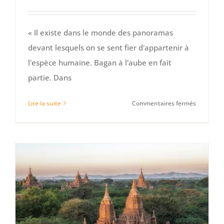
« Il existe dans le monde des panoramas
devant lesquels on se sent fier d'appartenir à
l'espèce humaine. Bagan à l'aube en fait
partie. Dans
sur
Lire la suite
Commentaires fermés
Guide
de
Bagan
:
les
meilleurs
temples,
choses
à
voir