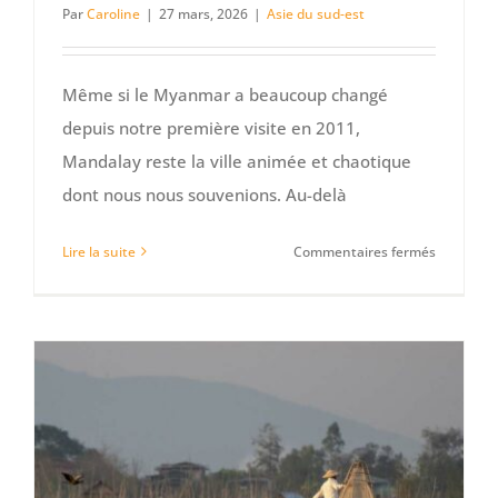
Par
Caroline
|
27 mars, 2026
|
Asie du sud-est
Même si le Myanmar a beaucoup changé
depuis notre première visite en 2011,
Mandalay reste la ville animée et chaotique
dont nous nous souvenions. Au-delà
sur
Lire la suite
Commentaires fermés
Que
voir
à
Mandalay
et
dans
ses
environs 