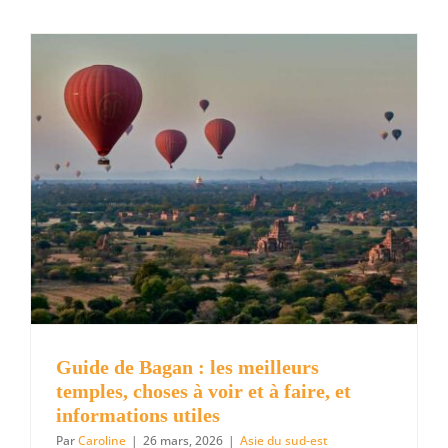
voir
au
lac
Inle
en
Birmanie 
Guide de Bagan : les meilleurs
temples, choses à voir et à faire, et
informations utiles
Par
Caroline
|
26 mars, 2026
|
Asie du sud-est