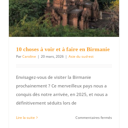
et
à
faire,
et
informati
utiles
10 choses à voir et à faire en Birmanie
Par
Caroline
|
20 mars, 2026
|
Asie du sud-est
Envisagez-vous de visiter la Birmanie
prochainement ? Ce merveilleux pays nous a
conquis dès notre arrivée, en 2025, et nous a
définitivement séduits lors de
sur
Lire la suite
Commentaires fermés
10