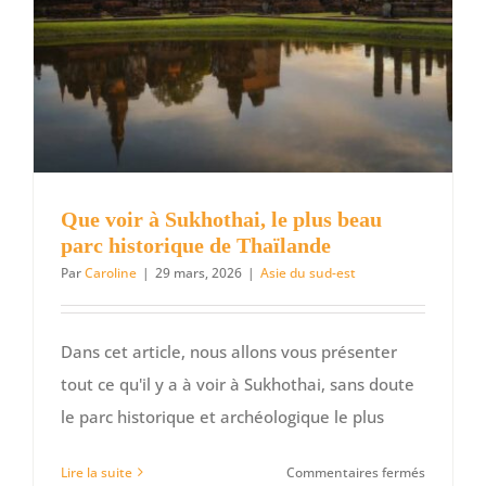
Que voir à Sukhothai, le plus beau
parc historique de Thaïlande
Par
Caroline
|
29 mars, 2026
|
Asie du sud-est
Dans cet article, nous allons vous présenter
tout ce qu'il y a à voir à Sukhothai, sans doute
le parc historique et archéologique le plus
sur
Lire la suite
Commentaires fermés