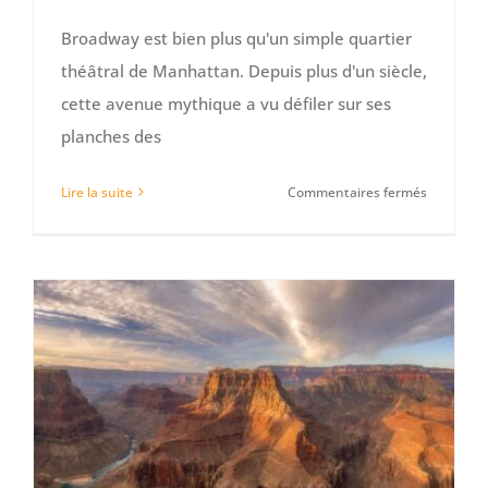
Broadway est bien plus qu'un simple quartier
théâtral de Manhattan. Depuis plus d'un siècle,
cette avenue mythique a vu défiler sur ses
planches des
sur
Lire la suite
Commentaires fermés
Quels
sont
les
comédien
cultes
de
Broadway
?