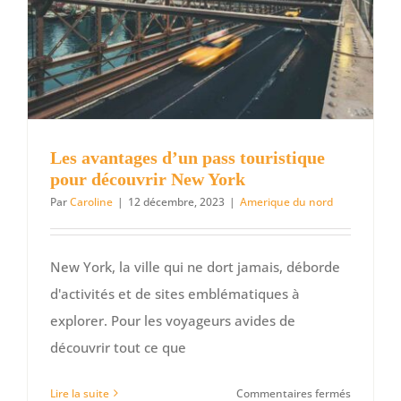
lieux
et
visites
à
ne
pas
manquer
Les avantages d’un pass touristique
pour découvrir New York
Par
Caroline
|
12 décembre, 2023
|
Amerique du nord
New York, la ville qui ne dort jamais, déborde
d'activités et de sites emblématiques à
explorer. Pour les voyageurs avides de
découvrir tout ce que
sur
Lire la suite
Commentaires fermés