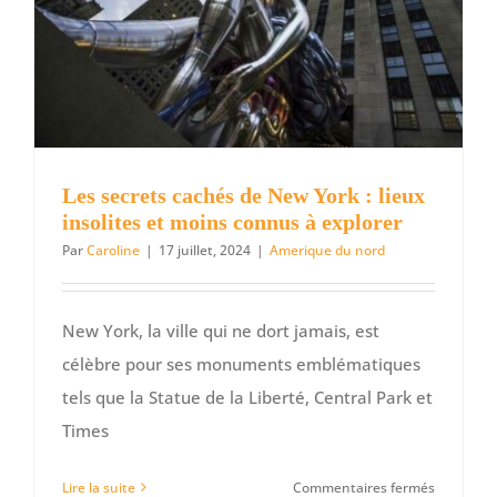
du
Golden
State
Les secrets cachés de New York : lieux
insolites et moins connus à explorer
Par
Caroline
|
17 juillet, 2024
|
Amerique du nord
New York, la ville qui ne dort jamais, est
célèbre pour ses monuments emblématiques
tels que la Statue de la Liberté, Central Park et
Times
sur
Lire la suite
Commentaires fermés