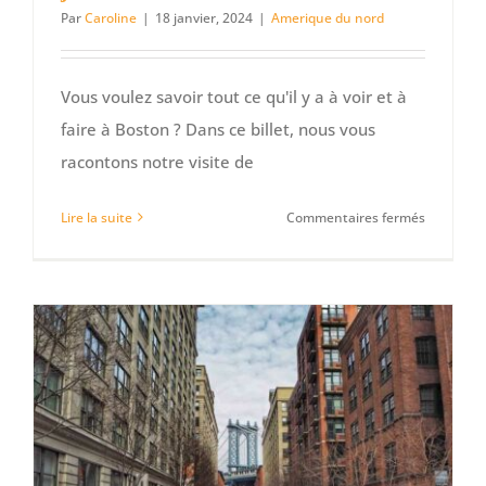
Par
Caroline
|
18 janvier, 2024
|
Amerique du nord
Vous voulez savoir tout ce qu'il y a à voir et à
faire à Boston ? Dans ce billet, nous vous
racontons notre visite de
sur
Lire la suite
Commentaires fermés
10
choses
à
voir
et
à
faire
à
Boston
en