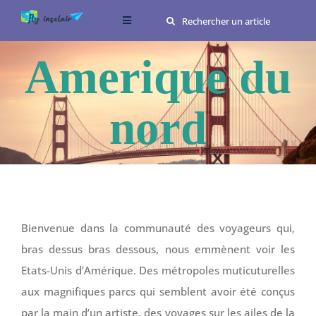
Passer
Rechercher:
Toggle
au
Navigation
contenu
Conseils
Amerique du
Destinations
nord
Food
Me connaître
Bienvenue dans la communauté des voyageurs qui,
bras dessus bras dessous, nous emmènent voir les
Etats-Unis d’Amérique. Des métropoles muticuturelles
aux magnifiques parcs qui semblent avoir été conçus
par la main d’un artiste, des voyages sur les ailes de la