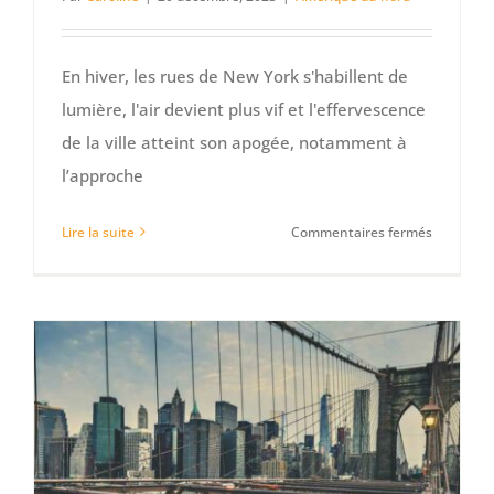
En hiver, les rues de New York s'habillent de
lumière, l'air devient plus vif et l'effervescence
de la ville atteint son apogée, notamment à
l’approche
sur
Lire la suite
Commentaires fermés
Vacances
d’hiver
à
New
York
:
Top
3
des