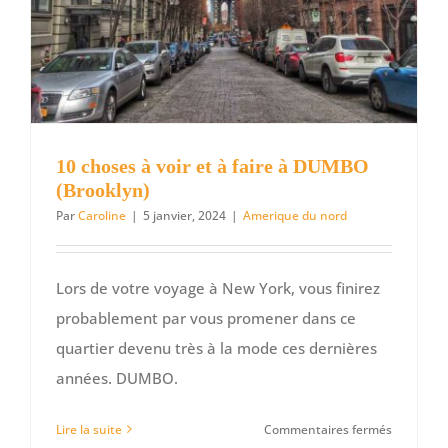
2
jours
10 choses à voir et à faire à DUMBO
(Brooklyn)
Par
Caroline
|
5 janvier, 2024
|
Amerique du nord
Lors de votre voyage à New York, vous finirez
probablement par vous promener dans ce
quartier devenu très à la mode ces dernières
années. DUMBO.
sur
Lire la suite
Commentaires fermés