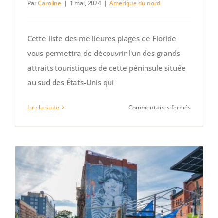
Par
Caroline
|
1 mai, 2024
|
Amerique du nord
Cette liste des meilleures plages de Floride
vous permettra de découvrir l'un des grands
attraits touristiques de cette péninsule située
au sud des États-Unis qui
sur
Lire la suite
Commentaires fermés
Top
des
10
plus
belles
plages
de
Floride