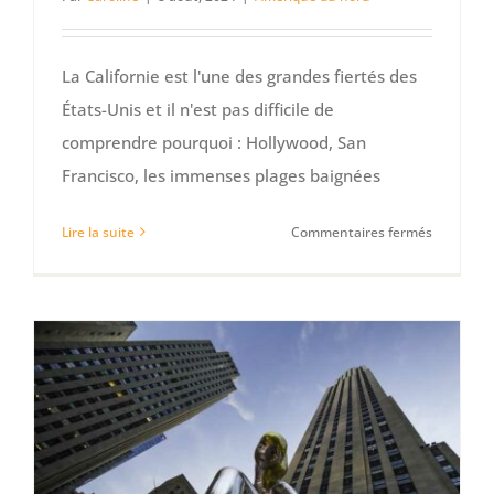
La Californie est l'une des grandes fiertés des
États-Unis et il n'est pas difficile de
comprendre pourquoi : Hollywood, San
Francisco, les immenses plages baignées
sur
Lire la suite
Commentaires fermés
20
endroits
à
voir
en
Californie
pour
tomber
amoureu