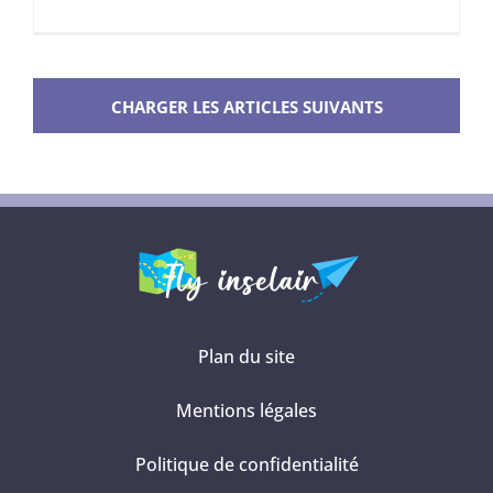
Les
avantage
d’un
pass
CHARGER LES ARTICLES SUIVANTS
touristiq
pour
découvrir
New
York
Plan du site
Mentions légales
Politique de confidentialité