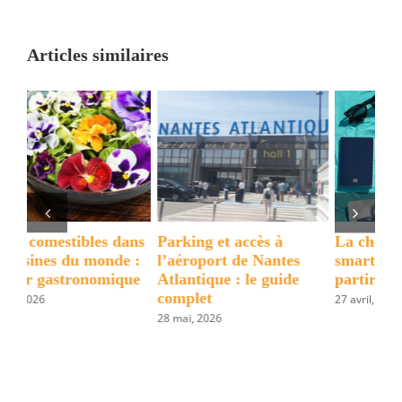
vos
trajets
Articles similaires
avec
un
vélo
électriqu
LANKELEI
ns
Parking et accès à
La checklist de votre
Ce
 :
l’aéroport de Nantes
smartphone avant de
en
ue
Atlantique : le guide
partir en vacances
par
complet
27 avril, 2026
1 ju
28 mai, 2026