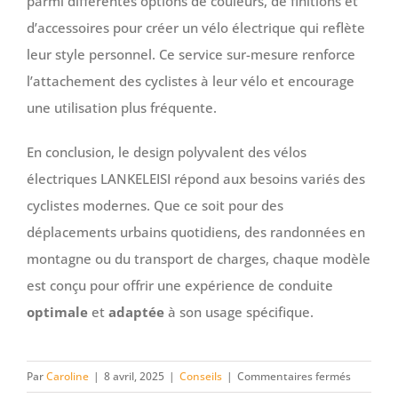
parmi différentes options de couleurs, de finitions et
d’accessoires pour créer un vélo électrique qui reflète
leur style personnel. Ce service sur-mesure renforce
l’attachement des cyclistes à leur vélo et encourage
une utilisation plus fréquente.
En conclusion, le design polyvalent des vélos
électriques LANKELEISI répond aux besoins variés des
cyclistes modernes. Que ce soit pour des
déplacements urbains quotidiens, des randonnées en
montagne ou du transport de charges, chaque modèle
est conçu pour offrir une expérience de conduite
optimale
et
adaptée
à son usage spécifique.
sur
Par
Caroline
|
8 avril, 2025
|
Conseils
|
Commentaires fermés
Boostez