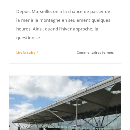
Depuis Marseille, on a la chance de passer de
la mer à la montagne en seulement quelques
heures. Ainsi, quand l’hiver approche, la
question se
sur
Lire la suite
Commentaires fermés
Station
de
ski
proche
de
Marseille
:
où
aller
rapideme
profiter