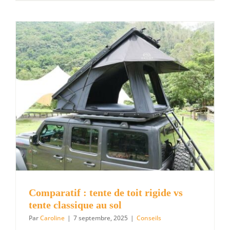
se
rendre
de
l’aéroport
de
Stansted
à
Londres
(train,
bus
ou
taxi)
Comparatif : tente de toit rigide vs
tente classique au sol
Par
Caroline
|
7 septembre, 2025
|
Conseils