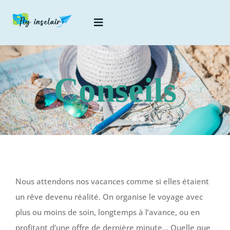
Passer
au
Toggle
contenu
Navigation
Conseils
Conseils
Destinations
Food
Me connaître
Nous attendons nos vacances comme si elles étaient
un rêve devenu réalité. On organise le voyage avec
plus ou moins de soin, longtemps à l’avance, ou en
profitant d’une offre de dernière minute… Quelle que