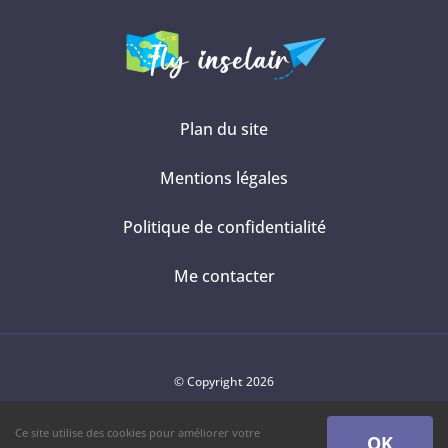
pour
avoir
internet
?
Plan du site
Mentions légales
Politique de confidentialité
Me contacter
© Copyright 2026
Ce site utilise des cookies pour améliorer votre
OK