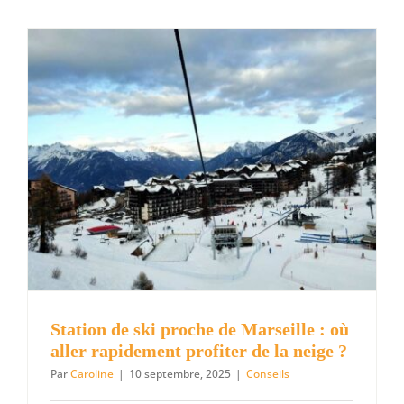
à
Londres
en
Eurostar
:
votre
escapade
britanniq
sans
contraint
Station de ski proche de Marseille : où
aller rapidement profiter de la neige ?
Par
Caroline
|
10 septembre, 2025
|
Conseils