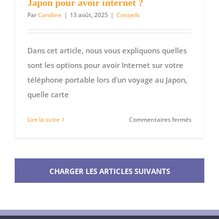
Japon pour avoir internet ?
Par
Caroline
|
13 août, 2025
|
Conseils
Dans cet article, nous vous expliquons quelles
sont les options pour avoir Internet sur votre
téléphone portable lors d'un voyage au Japon,
quelle carte
sur
Lire la suite
Commentaires fermés
Quelle
carte
SIM
et
CHARGER LES ARTICLES SUIVANTS
eSIM
acheter
au
Japon