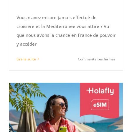
Vous n'avez encore jamais effectué de
croisière et la Méditerranée vous attire ? Vu
que nous avons la chance en France de pouvoir
y accéder
sur
Lire la suite
Commentaires fermés
Première
croisière
:
notre
top
5
des
itinéraire
méditerr