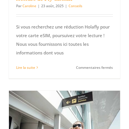
Par
Caroline
|
23 août, 2025
|
Conseils
Si vous recherchez une réduction Holafly pour
votre carte eSIM, poursuivez votre lecture !
Nous vous fournissons ici toutes les
informations dont vous
sur
Lire la suite
Commentaires fermés
Réductio
sur
Holafly
:
5
%
pour
les