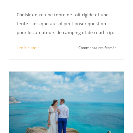
Choisir entre une tente de toit rigide et une
tente classique au sol peut poser question
pour les amateurs de camping et de road-trip.
sur
Lire la suite
Commentaires fermés
Comparat
:
tente
de
toit
rigide
vs
tente
classique
au
sol