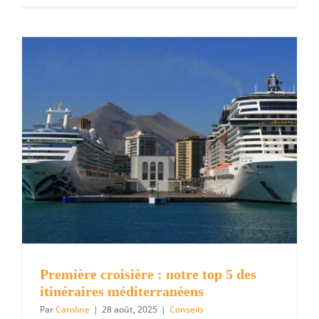
et
élégance
:
où
faire
ses
plus
belles
photos
de
mariage
à
l’étranger
Première croisière : notre top 5 des
itinéraires méditerranéens
Par
Caroline
|
28 août, 2025
|
Conseils