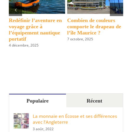
?
14 lieux incontournables
Visiter La Réunion en
Qu
de
à visiter à Tanger (en
août, les endroits à ne
co
une journée)
pas manquer cet été
au
21 août, 2025
18 août, 2025
27 
Populaire
Récent
La monnaie en Écosse et ses différences
avec l’Angleterre
3 août, 2022