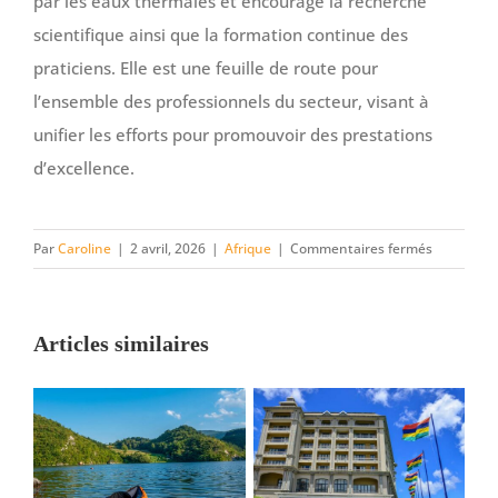
par les eaux thermales et encourage la recherche
scientifique ainsi que la formation continue des
praticiens. Elle est une feuille de route pour
l’ensemble des professionnels du secteur, visant à
unifier les efforts pour promouvoir des prestations
d’excellence.
sur
Par
Caroline
|
2 avril, 2026
|
Afrique
|
Commentaires fermés
Comment
Djerba
est
Articles similaires
devenue
la
capitale
de
la
thalassot