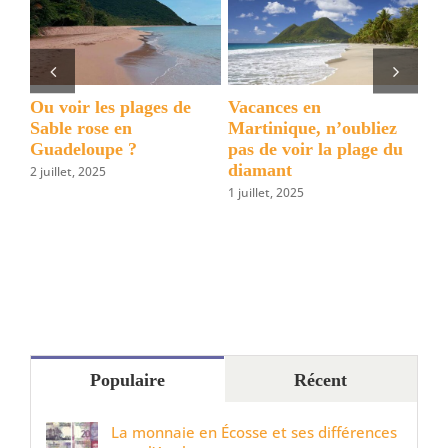
les
îles
des
Caraïbes
?
5 choses à voir et à faire
Conseils pour visiter
bliez
à Puerto Viejo (Costa
Rio Celeste (Parc
age du
Rica)
National du Volcan
Tenorio)
9 juin, 2025
19 mars, 2025
Populaire
Récent
La monnaie en Écosse et ses différences