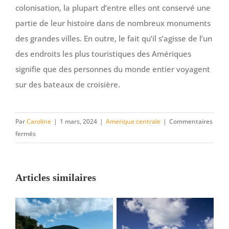
colonisation, la plupart d’entre elles ont conservé une
partie de leur histoire dans de nombreux monuments
des grandes villes. En outre, le fait qu’il s’agisse de l’un
des endroits les plus touristiques des Amériques
signifie que des personnes du monde entier voyagent
sur des bateaux de croisière.
Par
Caroline
|
1 mars, 2024
|
Amerique centrale
|
Commentaires
sur
fermés
Pourquoi
faire
une
Articles similaires
croisière
avec
Ponant
dans