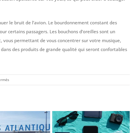
nuer le bruit de l’avion. Le bourdonnement constant des
ur certains passagers. Les bouchons d’oreilles sont un
it, vous permettant de vous concentrer sur votre musique,
 dans des produits de grande qualité qui seront confortables
sur
ermés
4
Conseils
pour
voyager
en
avion
sereinement