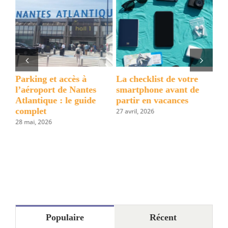
grande
villes
en
train
ns
Parking et accès à
La checklist de votre
Ce
 :
l’aéroport de Nantes
smartphone avant de
en
ue
Atlantique : le guide
partir en vacances
par
complet
27 avril, 2026
1 ju
28 mai, 2026
Populaire
Récent