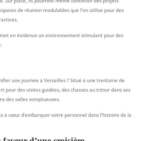
nt. Sur place, ils pourront même concevoir des projets
’espaces de réunion modulables que l’on utilise pour des
actives.
yo met en évidence un environnement stimulant pour des
e.
ifier une journée à Versailles ? Situé à une trentaine de
rt pour des visites guidées, des chasses au trésor dans ses
ns des salles somptueuses.
z à cœur d’embarquer votre personnel dans l’histoire de la
a faveur d’une croisière