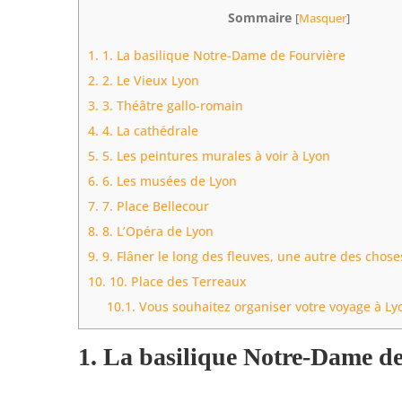
Sommaire
[
Masquer
]
1.
1. La basilique Notre-Dame de Fourvière
2.
2. Le Vieux Lyon
3.
3. Théâtre gallo-romain
4.
4. La cathédrale
5.
5. Les peintures murales à voir à Lyon
6.
6. Les musées de Lyon
7.
7. Place Bellecour
8.
8. L’Opéra de Lyon
9.
9. Flâner le long des fleuves, une autre des choses
10.
10. Place des Terreaux
10.1.
Vous souhaitez organiser votre voyage à Ly
1. La basilique Notre-Dame d