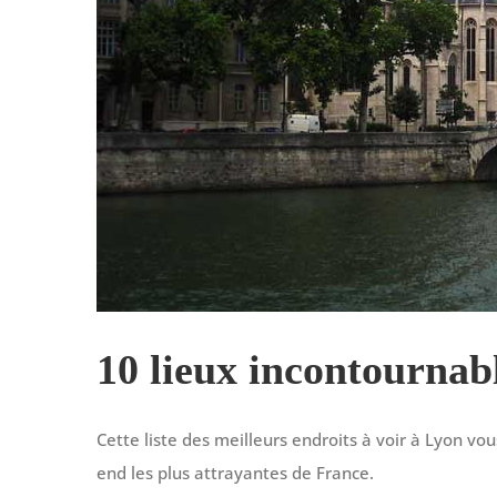
10 lieux incontournabl
Cette liste des meilleurs endroits à voir à Lyon v
end les plus attrayantes de France.