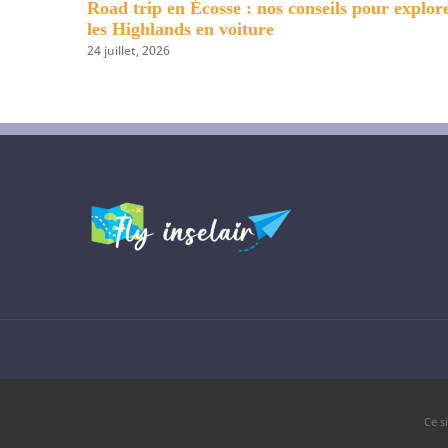
 Géorgie : Guide des 15 choses
10 lieux incroyables à dé
dans ses environs
6 août, 2026
© Copyright 2026
Ce s