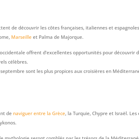
nt de découvrir les côtes françaises, italiennes et espagnoles 
Rome,
Marseille
et Palma de Majorque.
occidentale offrent d’excellentes opportunités pour découvrir de
rels célèbres.
t septembre sont les plus propices aux croisières en Méditerra
ent de
naviguer entre la Grèce
, la Turquie, Chypre et Israël. Le
Mykonos.
e mythologie seront comblés par les trésors de la Méditerrané