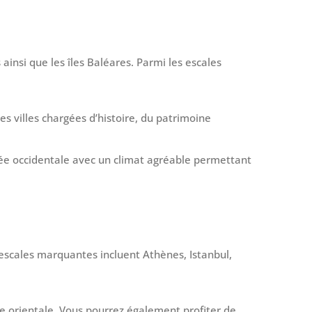
ainsi que les îles Baléares. Parmi les escales
s villes chargées d’histoire, du patrimoine
née occidentale avec un climat agréable permettant
s escales marquantes incluent Athènes, Istanbul,
e orientale. Vous pourrez également profiter de