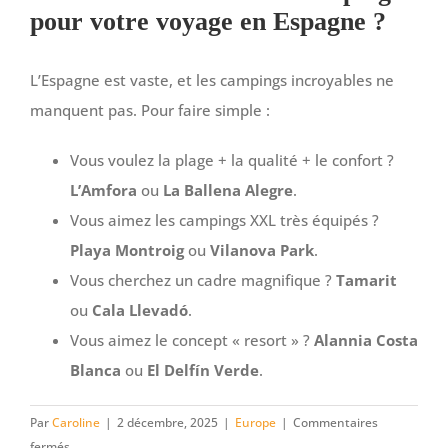
pour votre voyage en Espagne ?
L’Espagne est vaste, et les campings incroyables ne
manquent pas. Pour faire simple :
Vous voulez la plage + la qualité + le confort ?
L’Amfora
ou
La Ballena Alegre
.
Vous aimez les campings XXL très équipés ?
Playa Montroig
ou
Vilanova Park
.
Vous cherchez un cadre magnifique ?
Tamarit
ou
Cala Llevadó
.
Vous aimez le concept « resort » ?
Alannia Costa
Blanca
ou
El Delfín Verde
.
Par
Caroline
|
2 décembre, 2025
|
Europe
|
Commentaires
sur
fermés