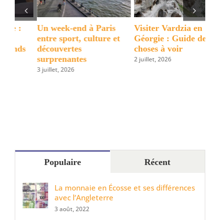
Un week-end à Paris
Visiter Vardzia en
10 
entre sport, culture et
Géorgie : Guide des 15
dé
s
découvertes
choses à voir
da
surprenantes
2 juillet, 2026
6 a
3 juillet, 2026
Populaire
Récent
La monnaie en Écosse et ses différences
avec l’Angleterre
3 août, 2022