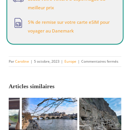
meilleur prix
5% de remise sur votre carte eSIM pour
voyager au Danemark
sur
Par
Caroline
|
5 octobre, 2023
|
Europe
|
Commentaires fermés
5
vues
irrésist
Articles similaires
de
Copen