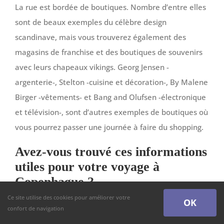
La rue est bordée de boutiques. Nombre d’entre elles
sont de beaux exemples du célèbre design
scandinave, mais vous trouverez également des
magasins de franchise et des boutiques de souvenirs
avec leurs chapeaux vikings. Georg Jensen -
argenterie-, Stelton -cuisine et décoration-, By Malene
Birger -vêtements- et Bang and Olufsen -électronique
et télévision-, sont d’autres exemples de boutiques où
vous pourrez passer une journée à faire du shopping.
Avez-vous trouvé ces informations
utiles pour votre voyage à
Copenhague ?
Ce site utilise des cookies pour améliorer votre
OK
confort de navigation
C’était la première fois que je me rendais au