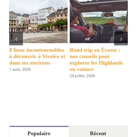
de
la
Madon
del
Pollino
 Écosse :
Un week-end à Paris
Visiter Vardzia en
pour
entre sport, culture et
Géorgie : Guide des
 Highlands
découvertes
choses à voir
surprenantes
2 juillet, 2026
3 juillet, 2026
Populaire
Récent