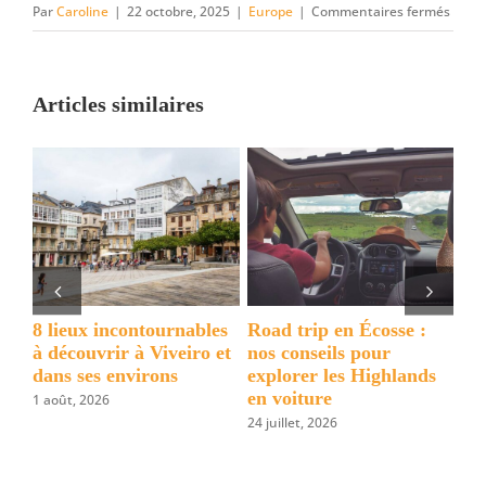
sur
Par
Caroline
|
22 octobre, 2025
|
Europe
|
Commentaires fermés
Itinér
europ
entre
Articles similaires
les
azule
portu
et
l’arch
écoss
ip en Écosse :
Un week-end à Paris
Visiter Vardzi
seils pour
entre sport, culture et
Géorgie : Guid
r les Highlands
découvertes
choses à voir
ure
surprenantes
2 juillet, 2026
 2026
3 juillet, 2026