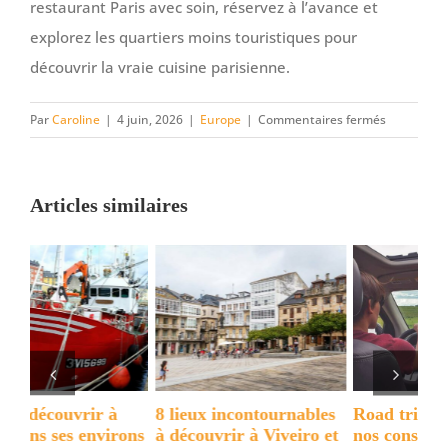
restaurant Paris avec soin, réservez à l’avance et
explorez les quartiers moins touristiques pour
découvrir la vraie cuisine parisienne.
sur
Par
Caroline
|
4 juin, 2026
|
Europe
|
Commentaires fermés
Où
manger
à
Articles similaires
Paris
:
restaurant
recomman
pour
tous
les
voyageurs
8 lieux incontournables
Road trip en Écosse :
Un
ons
à découvrir à Viveiro et
nos conseils pour
ent