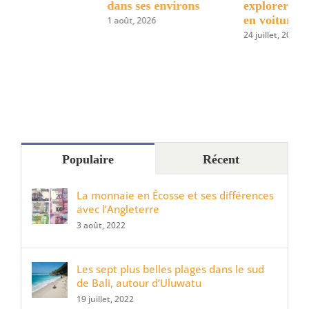
dans ses environs
explorer les Highlands
dé
en voiture
su
1 août, 2026
24 juillet, 2026
3 ju
Populaire
Récent
La monnaie en Écosse et ses différences
avec l’Angleterre
3 août, 2022
Les sept plus belles plages dans le sud
de Bali, autour d’Uluwatu
19 juillet, 2022