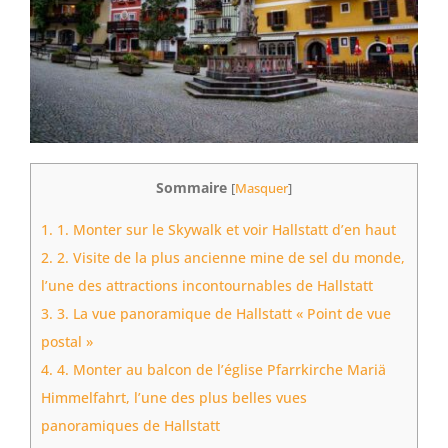
Sommaire
[
Masquer
]
1.
1. Monter sur le Skywalk et voir Hallstatt d’en haut
2.
2. Visite de la plus ancienne mine de sel du monde,
l’une des attractions incontournables de Hallstatt
3.
3. La vue panoramique de Hallstatt « Point de vue
postal »
4.
4. Monter au balcon de l’église Pfarrkirche Mariä
Himmelfahrt, l’une des plus belles vues
panoramiques de Hallstatt