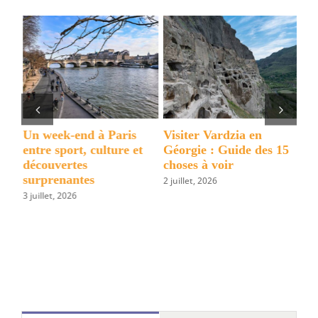
et
à
faire
à
Cefalù,
le
plus
beau
Un week-end à Paris
Visiter Vardzia en
10 
village
entre sport, culture et
Géorgie : Guide des 15
dé
s
découvertes
choses à voir
da
de
surprenantes
2 juillet, 2026
6 a
Sicile
3 juillet, 2026