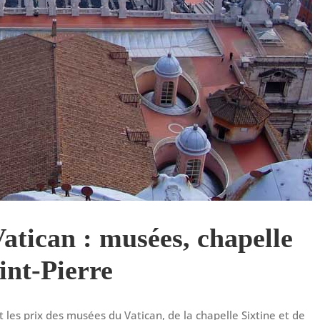
Vatican : musées, chapelle
aint-Pierre
t les prix des musées du Vatican, de la chapelle Sixtine et de