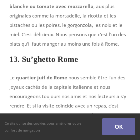
blanche ou tomate avec mozzarella
, aux plus
originales comme la mortadelle, la ricotta et les
pistaches ou les poires, le gorgonzola, les noix et le
miel. C’est délicieux. Nous pensons que c’est l’un des
plats qu’il faut manger au moins une fois à Rome.
13. Su’ghetto Rome
Le
quartier juif de Rome
nous semble être l’un des
joyaux cachés de la capitale italienne et nous
encourageons toujours nos amis et nos lecteurs à s’y
rendre. Et si la visite coïncide avec un repas, c’est
encore mieux ! Si vous vous asseyez dans un
Ce site utilise des cookies pour améliorer votre
restaurant avec terrasse, vous êtes déjà gagnant.
OK
confort de navigation